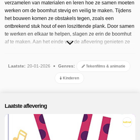
verzamelen van materialen en leren hoe ze samen moeten
werken om de boomhut stevig en veilig te maken. Tijdens
het bouwen komen ze obstakels tegen, zoals een
ontbrekend stuk hout of een loszittende plank. Door samen
te werken en elkaar te helpen, slagen ze erin de boomhut
af te maken. Aan het einde van de aflevering genieten ze
van hun nieuwe boomhut en vieren ze hun succes met een
picknick. De verhalen zijn eenvoudig en begrijpelijk,
waardoor ze geschikt zijn voor de jongste kijkers. Sinds
Laatste:
20-01-2026
Genres:
Tekenfilms & animatie
2025 is het programma beschikbaar. Er zijn 21
Kinderen
afleveringen uitgezonden, de meest recente in januari
2026.
Laatste aflevering