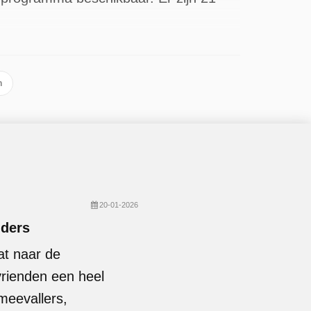
n
20-01-2026
dders
at naar de
rienden een heel
meevallers,