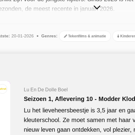
gezonden, de meest recente in januari 2026.
tste:
20-01-2026
Genres:
Tekenfilms & animatie
Kindere
Lu En De Dolle Boel
Seizoen 1, Aflevering 10 - Modder Klo
Lu het lieveheersbeestje is 3,5 jaar en ga
kleuterschool. Ze moet samen met haar v
nieuw leven gaan ontdekken, vol plezier, 