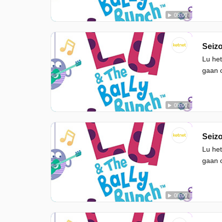
08:00
Seizo
Lu het
gaan o
08:00
Seizo
Lu het
gaan o
08:00