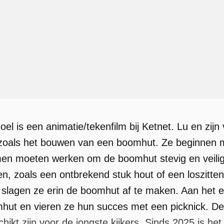
el is een animatie/tekenfilm bij Ketnet. Lu en zijn
 zoals het bouwen van een boomhut. Ze beginnen 
men moeten werken om de boomhut stevig en veili
en, zoals een ontbrekend stuk hout of een loszitt
, slagen ze erin de boomhut af te maken. Aan het e
ut en vieren ze hun succes met een picknick. De v
hikt zijn voor de jongste kijkers. Sinds 2025 is he