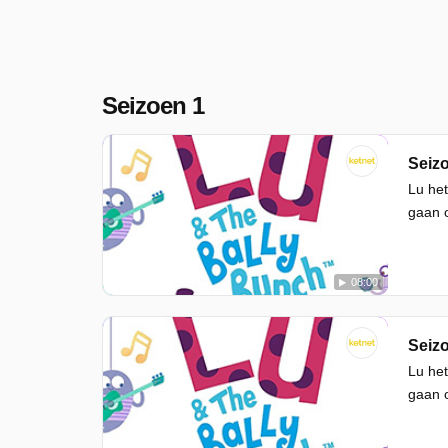
Seizoen 1
Seizo
Lu het
gaan o
08:00
Seizo
Lu het
gaan o