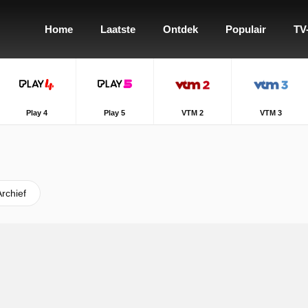
Home
Laatste
Ontdek
Populair
TV
Play 4
Play 5
VTM 2
VTM 3
Archief