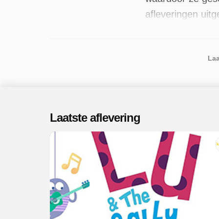
afleveringen uit
Laa
Laatste aflevering