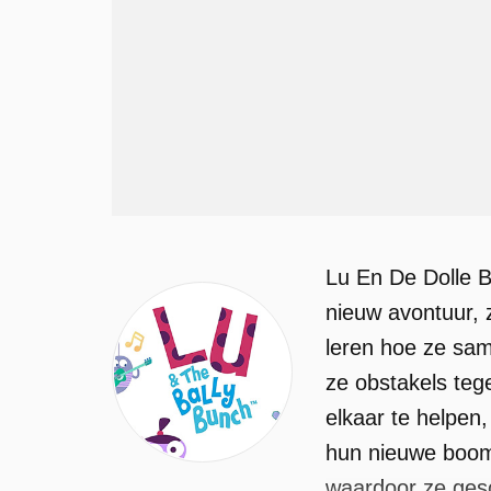
Lu En De Dolle Bo
nieuw avontuur,
leren hoe ze sa
ze obstakels teg
elkaar te helpen
hun nieuwe boomh
waardoor ze gesc