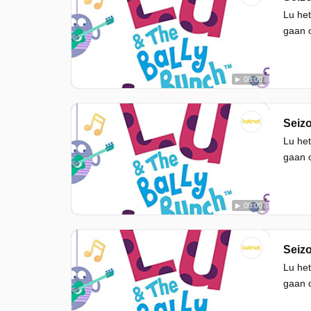
Lu het
gaan o
08:00
Seizo
Lu het
gaan o
08:00
Seizo
Lu het
gaan o