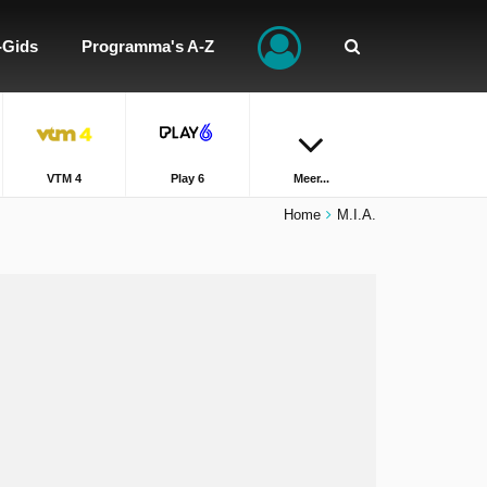
-Gids
Programma's A-Z
VTM 4
Play 6
Meer...
Home
M.I.A.