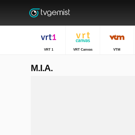
VRT 1
VRT Canvas
VTM
M.I.A.