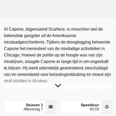
Al Capone, bijgenaamd Scarface, is misschien wel de
bekendste gangster uit de Amerikaanse
misdaadgeschiedenis. Tijdens de drooglegging beheerste
Capone het merendeel van de misdadige activiteiten in
Chicago. Hoewel de politie op de hoogte was van zijn
misdrijven, slaagde Capone er lange tijd in om ongestraft
te blijven. Hij werd uiteindelijk gearresteerd, beschuldigd
van en veroordeeld voor belastingontduiking en moest zijn
straf uitzitten in Alcatraz.
Mafia's Greatest Hits is uitgezonden door VTM 4 op vrijdag
8 mei 2026 om 00:00 uur.
Seizoen 1
Speelduur
Aflevering 7
43:19