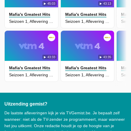
45:03
43:13
Mafia's Greatest Hits
Mafia's Greatest Hits
Mafia
Seizoen 1, Aflevering 10 - Santos Trafficante
Seizoen 1, Aflevering 9 - Bugsy Siegel
43:33
43:35
Mafia's Greatest Hits
Mafia's Greatest Hits
Mafia
Seizoen 1, Aflevering 8 - Joey Gallo
Seizoen 1, Aflevering 6 - Dutch Schultz
Uitzending gemist?
De laatste afleveringen kijk je via TVGemist.be. Je bepaalt zelf
wanneer: niet als de TV-zender ze programmeert, maar wanneer
het jou uitkomt. Onze redactie houdt je op de hoogte van je