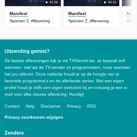
41:00
40:16
Manifest
Manifest
Mani
Seizoen 2, Aflevering 2 - Grounded
Seizoen 2, Aflevering 1 - Fasten Your Seatbelts
Uitzending gemist?
De laatste afleveringen kijk je via TVGemist.be. Je bepaalt zelf
wanneer: niet als de TV-zender ze programmeert, maar wanneer
het jou uitkomt. Onze redactie houdt je op de hoogte van je
favoriete programma's en de allerbeste series. Met een eigen
profiel houd je zelfs een eigen overzicht bij en ontvang je een e-
mail voor elke nieuwe aflevering. Handig!
Contact
Help
Disclaimer
Privacy
RSS
Privacy voorkeuren wijzigen
Zenders