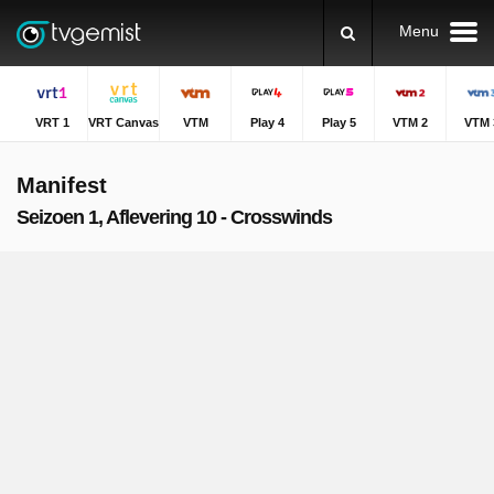
Menu
VRT 1
VRT Canvas
VTM
Play 4
Play 5
VTM 2
VTM 
Manifest
Seizoen 1, Aflevering 10 - Crosswinds