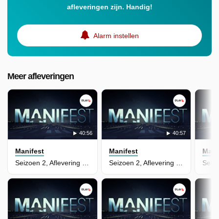
afleveringen zijn. Handig!
Alarm instellen
Meer afleveringen
40:56
40:57
Manifest
Manifest
Mani
Seizoen 2, Aflevering 4 - Black Box
Seizoen 2, Aflevering 3 - False Horizon