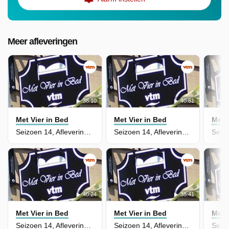
Meer afleveringen
38:10
40:51
Met Vier in Bed
Met Vier in Bed
Met 
Seizoen 14, Aflevering 6 - Lavendine Pure
Seizoen 14, Aflevering 5 - Villa d'Achouffe
40:24
38:41
Met Vier in Bed
Met Vier in Bed
Met 
Seizoen 14, Aflevering 4 - Logies La Mairie
Seizoen 14, Aflevering 3 - De Witte Merel