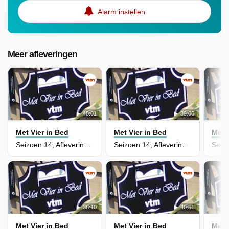
Alarm instellen
Meer afleveringen
40:01
39:06
Met Vier in Bed
Met Vier in Bed
Met 
Seizoen 14, Aflevering 8 - Hostellerie Marie
Seizoen 14, Aflevering 7 - DeuxHommes
38:10
40:51
Met Vier in Bed
Met Vier in Bed
Met 