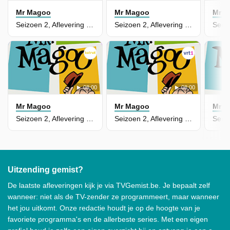
Mr Magoo
Mr Magoo
Mr 
Seizoen 2, Aflevering 38 - Als Het Kriebelt, Moet Je Krabben
Seizoen 2, Aflevering 18 - Wilde Retraite
08:00
08:00
Mr Magoo
Mr Magoo
Mr 
Seizoen 2, Aflevering 37 - Dierlijke Aantrekkingskracht
Seizoen 2, Aflevering 17 - Verschrikkelijke Sneeuwman
Uitzending gemist?
De laatste afleveringen kijk je via TVGemist.be. Je bepaalt zelf
wanneer: niet als de TV-zender ze programmeert, maar wanneer
het jou uitkomt. Onze redactie houdt je op de hoogte van je
favoriete programma's en de allerbeste series. Met een eigen