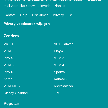
profiel houd je zelfs een eigen overzicht bij en ontvang je een e-
mail voor elke nieuwe aflevering. Handig!
Contact
Help
Disclaimer
Privacy
RSS
Privacy voorkeuren wijzigen
Zenders
VRT 1
VRT Canvas
VTM
Play 4
Play 5
VTM 2
VTM 3
VTM 4
Play 6
Sporza
Ketnet
Kanaal Z
VTM KIDS
Nickelodeon
Disney Channel
JIM
Populair