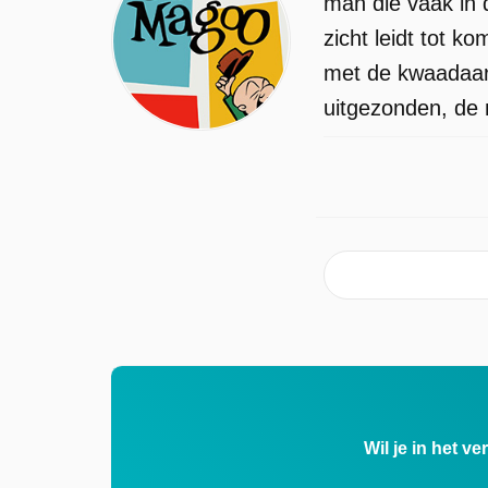
man die vaak in d
zicht leidt tot k
met de kwaadaard
uitgezonden, de 
Wil je in het v