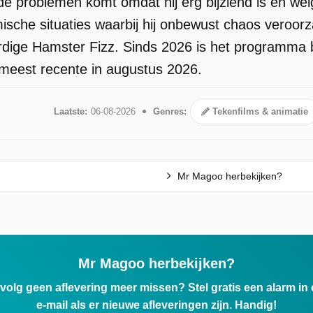
e problemen komt omdat hij erg bijziend is en weig
omische situaties waarbij hij onbewust chaos veroorza
ige Hamster Fizz. Sinds 2026 is het programma be
meest recente in augustus 2026.
Laatste:
06-08-2026
Genres:
Tekenfilms & animatie
Mr Magoo herbekijken?
Mr Magoo herbekijken?
ervolg geen aflevering meer missen? Stel gratis een alarm i
e-mail als er nieuwe afleveringen zijn. Handig!