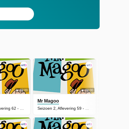
08:00
08:00
Mr Magoo
Mr Magoo
Seizoen 2, Aflevering 62 - Mr. Kat Versus De Sokkendief
Seizoen 2, Aflevering 59 - De Marnie-Schoonmaak-Methode