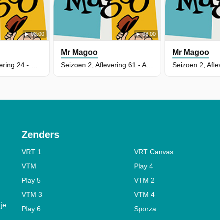
08:00
08:00
Mr Magoo
Mr Magoo
Seizoen 2, Aflevering 24 - Sprakeloos
Seizoen 2, Aflevering 61 - Apenstreken
Zenders
VRT 1
VRT Canvas
VTM
Play 4
Play 5
VTM 2
VTM 3
VTM 4
 je
Play 6
Sporza