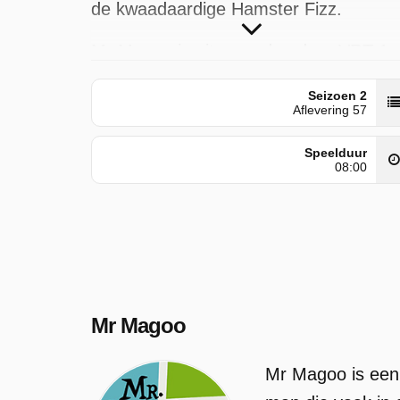
de kwaadaardige Hamster Fizz.
Mr Magoo is uitgezonden door VRT 1
op maandag 11 mei 2026 om 06:00
Seizoen 2
uur. Deze aflevering is voor het eerst
Aflevering 57
geplaatst op zaterdag 3 mei 2025.
Speelduur
08:00
Mr Magoo
Mr Magoo is een 