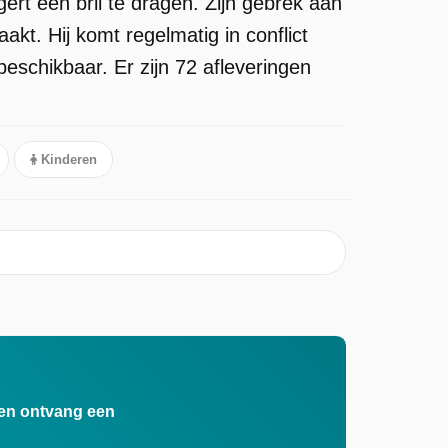
ert een bril te dragen. Zijn gebrek aan
akt. Hij komt regelmatig in conflict
schikbaar. Er zijn 72 afleveringen
Kinderen
n en ontvang een