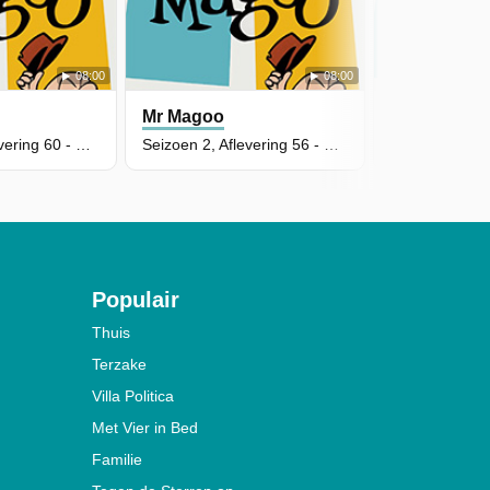
08:00
08:00
Mr Magoo
Mr Magoo
Seizoen 2, Aflevering 60 - Magoo Het Orakel
Seizoen 2, Aflevering 56 - Miskende Sukkels
Populair
Thuis
Terzake
Villa Politica
Met Vier in Bed
Familie