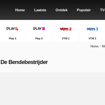
Home
Laatste
Ontdek
Populair
TV
Play 4
Play 5
VTM 2
VTM 3
Home
M
 De Bendebestrijder