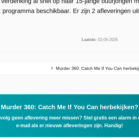
de verdenking al snel op haar 15-jarige buurjongen
t programma beschikbaar. Er zijn 2 afleveringen u
Laatste:
02-05-2026
Murder 360: Catch Me If You Can herbeki
Murder 360: Catch Me If You Can herbekijken?
ervolg geen aflevering meer missen? Stel gratis een alarm i
e-mail als er nieuwe afleveringen zijn. Handig!