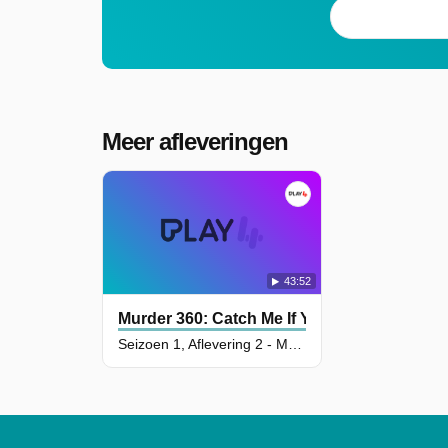
Meer afleveringen
43:52
Murder 360: Catch Me If You Can
Seizoen 1, Aflevering 2 - Murder in Moab