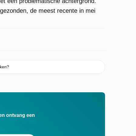
 met een problematische achtergrond.
itgezonden, de meest recente in mei
jken?
n en ontvang een