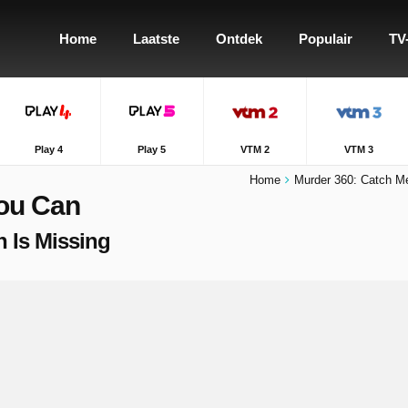
Home
Laatste
Ontdek
Populair
TV
Play 4
Play 5
VTM 2
VTM 3
Home
Murder 360: Catch M
You Can
h Is Missing