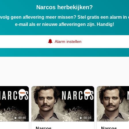
Narcos herbekijken?
ervolg geen aflevering meer missen? Stel gratis een alarm i
e-mail als er nieuwe afleveringen zijn. Handig!
Alarm instellen
48:46
56:16
Narcos
Narcos