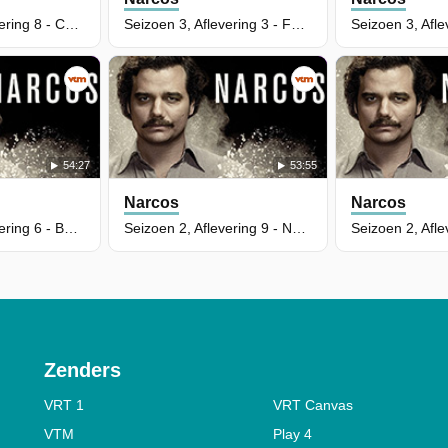
Seizoen 3, Aflevering 8 - Convivir
Seizoen 3, Aflevering 3 - Follow the Money
54:27
53:55
Narcos
Narcos
Seizoen 3, Aflevering 6 - Best Laid Plans
Seizoen 2, Aflevering 9 - Nuestra Finca
Zenders
VRT 1
VRT Canvas
VTM
Play 4