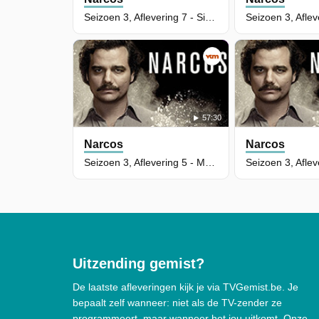
Seizoen 3, Aflevering 7 - Sin Salida
57:30
Narcos
Narcos
Seizoen 3, Aflevering 5 - MRO
Uitzending gemist?
De laatste afleveringen kijk je via TVGemist.be. Je
bepaalt zelf wanneer: niet als de TV-zender ze
programmeert, maar wanneer het jou uitkomt. Onze