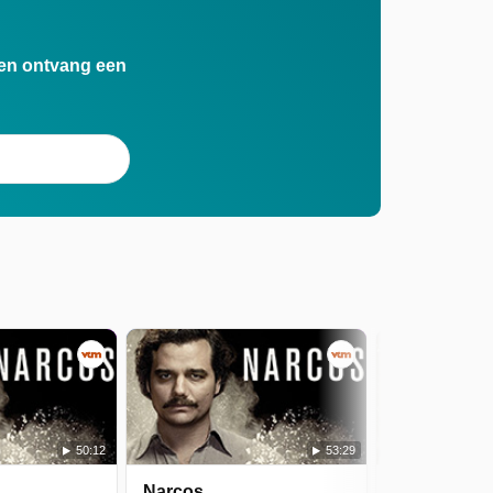
n en ontvang een
50:12
53:29
Narcos
Narcos