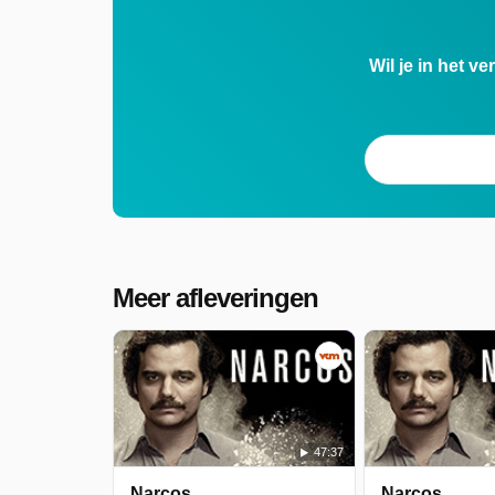
Wil je in het v
Meer afleveringen
47:37
Narcos
Narcos