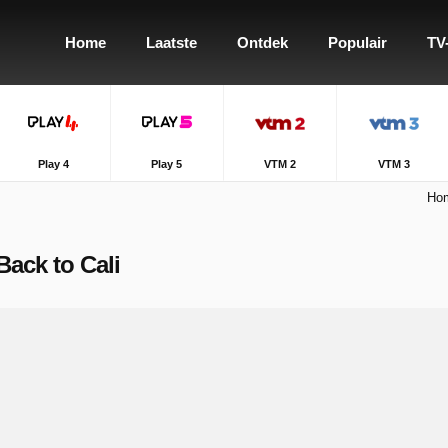
Home
Laatste
Ontdek
Populair
TV
Play 4
Play 5
VTM 2
VTM 3
Ho
Back to Cali