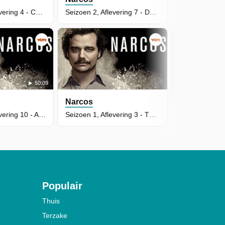
Seizoen 3, Aflevering 4 - Checkmate
Seizoen 2, Aflevering 7 - Deutschland 93
50:09
Narcos
Narcos
Seizoen 2, Aflevering 10 - Al Fin Cayó!
Seizoen 1, Aflevering 3 - The Men of Always
Populair
Thuis
Terzake