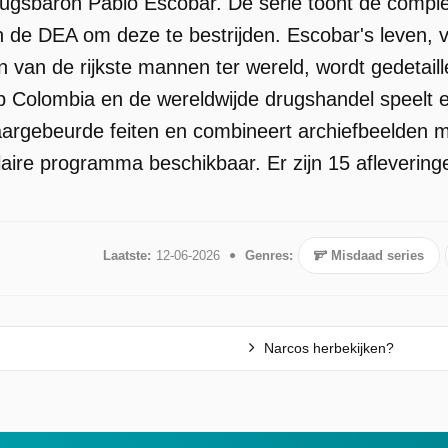
ugsbaron Pablo Escobar. De serie toont de compl
de DEA om deze te bestrijden. Escobar's leven, van
een van de rijkste mannen ter wereld, wordt gedeta
 op Colombia en de wereldwijde drugshandel speelt e
rgebeurde feiten en combineert archiefbeelden me
laire programma beschikbaar. Er zijn 15 afleverin
Laatste:
12-06-2026
Genres:
Misdaad series
Narcos herbekijken?