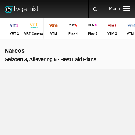
Menu
VRT 1
VRT Canvas
VTM
Play 4
Play 5
VTM 2
VTM 
Narcos
Seizoen 3, Aflevering 6 - Best Laid Plans