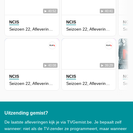
40:52
40:41
NCIS
NCIS
NCIS
Seizoen 22, Aflevering 8 - Out of control
Seizoen 22, Aflevering 7 - Hardboiled
40:08
39:29
NCIS
NCIS
NCIS
Seizoen 22, Aflevering 6 - knight and day
Seizoen 22, Aflevering 5 - In from the cold
Uitzending gemist?
De laatste afleveringen kijk je via TVGemist.be. Je bepaalt zelf
wanneer: niet als de TV-zender ze programmeert, maar wanneer