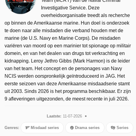
Team (MCRT) van de Naval Criminal
Investigative Service. Deze
overheidsorganisatie treedt als recherche
op binnen de Amerikaanse marine. Hun doel is onderzoek
te doen naar alle misdaden die verband houden met de
marine (de U.S. Navy en Marine Corps). De misdaden
variëren van moord op een marinier tot spionage op militair
domein, en van het dealen van drugs tot verkrachting en
kidnapping. Leroy Jethro Gibbs (Mark Harmon) is de leider
van het team. Het concept en de personages van Navy
NCIS werden oorspronkelijk geïntroduceerd in JAG. Het
eerste seizoen van deze Amerikaanse misdaadserie stamt
uit 2003. Sinds 2026 is het programma beschikbaar. Er zijn
9 afleveringen uitgezonden, de meest recente in juli 2026.
Laatste:
11-07-2026
Genres:
Misdaad series
Drama series
Series