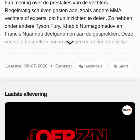
hun mening over de prestaties van de vechters.
Regelmatig schuiven gasten aan, zoals andere MMA-
vechters of experts, om hun inzichten te delen. Zo hebben
onder andere Tyson Fury, Khabib Nurmagomedov en
Francis Ngannou deelgenomen aan de gesprekken. Deze
vechters bespreken hun ervaringen en geven een kijkje
achter de schermen van hun carrière en de wereld van
MMA. Sinds 2025 is het programma beschikbaar. Er zijn 12
afleveringen uitgezonden, de meest recente in juli 2026.
Laatste:
08-07-2026
Genres:
Talkshows
Sport
Laatste aflevering