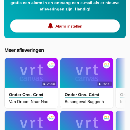
gratis een alarm in en ontvang een e-mail als er nieuwe
afleveringen zijn. Handig!
Alarm instellen
Meer afleveringen
25:00
25:00
Onder Ons: Crimi
Onder Ons: Crimi
Onde
Van Droom Naar Nachtmerrie: Belgische Is-Vrouwen Getuigen Bij Philip Heymans
Busongeval Buggenhout: Eerder Vragen Bij Rijgedrag Chauffeur