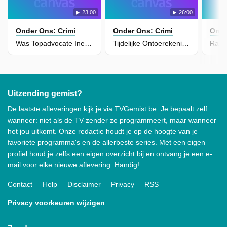
23:00
26:00
Onder Ons: Crimi
Onder Ons: Crimi
Onde
Was Topadvocate Inez Weski Zélf Lid Van Criminele Organisatie?
Tijdelijke Ontoerekeningsvatbaarheid Of Voorbedachte Moord?
Uitzending gemist?
De laatste afleveringen kijk je via TVGemist.be. Je bepaalt zelf
wanneer: niet als de TV-zender ze programmeert, maar wanneer
het jou uitkomt. Onze redactie houdt je op de hoogte van je
favoriete programma's en de allerbeste series. Met een eigen
profiel houd je zelfs een eigen overzicht bij en ontvang je een e-
mail voor elke nieuwe aflevering. Handig!
Contact
Help
Disclaimer
Privacy
RSS
Privacy voorkeuren wijzigen