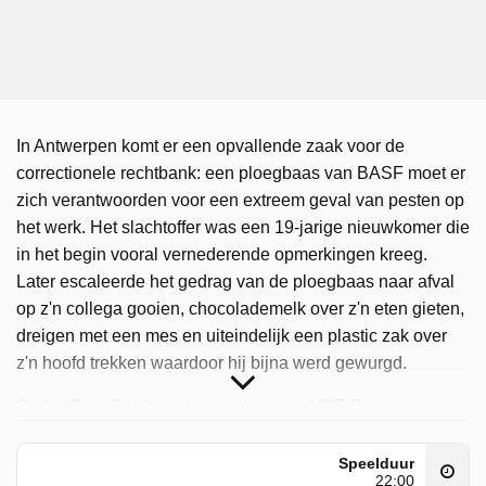
In Antwerpen komt er een opvallende zaak voor de
correctionele rechtbank: een ploegbaas van BASF moet er
zich verantwoorden voor een extreem geval van pesten op
het werk. Het slachtoffer was een 19-jarige nieuwkomer die
in het begin vooral vernederende opmerkingen kreeg.
Later escaleerde het gedrag van de ploegbaas naar afval
op z'n collega gooien, chocolademelk over z'n eten gieten,
dreigen met een mes en uiteindelijk een plastic zak over
z'n hoofd trekken waardoor hij bijna werd gewurgd.
Onder Ons: Crimi is uitgezonden door VRT Canvas op
woensdag 27 mei 2026 om 23:10 uur.
Speelduur
22:00