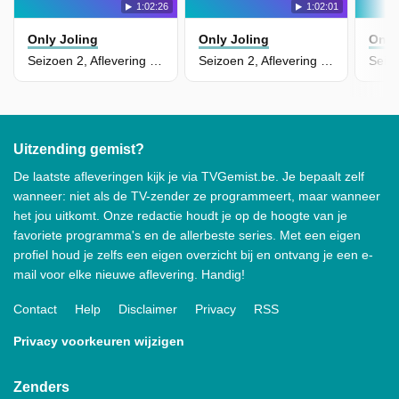
1:02:26
1:02:01
Only Joling
Only Joling
Only
Seizoen 2, Aflevering 7 - Episode 7
Seizoen 2, Aflevering 6 - Episode 6
Uitzending gemist?
De laatste afleveringen kijk je via TVGemist.be. Je bepaalt zelf
wanneer: niet als de TV-zender ze programmeert, maar wanneer
het jou uitkomt. Onze redactie houdt je op de hoogte van je
favoriete programma's en de allerbeste series. Met een eigen
profiel houd je zelfs een eigen overzicht bij en ontvang je een e-
mail voor elke nieuwe aflevering. Handig!
Contact
Help
Disclaimer
Privacy
RSS
Privacy voorkeuren wijzigen
Zenders