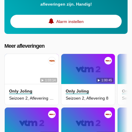
afleveringen zijn. Handig!
Alarm instellen
Meer afleveringen
1:03:14
1:00:45
Only Joling
Only Joling
Only
Seizoen 2, Aflevering 10
Seizoen 2, Aflevering 8