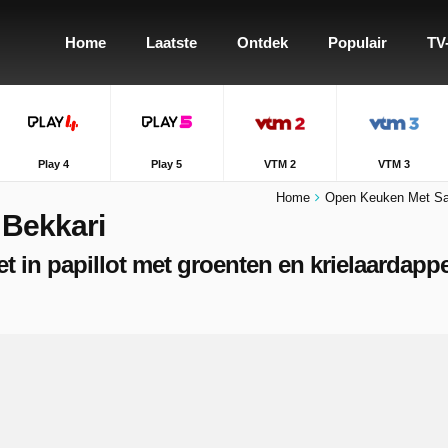
Home
Laatste
Ontdek
Populair
TV
Play 4
Play 5
VTM 2
VTM 3
Home
Open Keuken Met Sa
Bekkari
let in papillot met groenten en krielaardapp