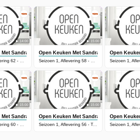
14:00
15:00
Met Sandra Bekkari
Open Keuken Met Sandra Bekkari
Open Keuken
Seizoen 1, Aflevering 62 - Portobello's met spinazie en geitenkaas & lepelhapje met tartaar van verse markreel, munt en rode appel
Seizoen 1, Aflevering 58 - Cake van zoete aardappel & croque van zoete aardappel met cottage cheese en scheuten
15:00
15:00
Met Sandra Bekkari
Open Keuken Met Sandra Bekkari
Open Keuken
Seizoen 1, Aflevering 60 - Kalfsoesters met rodekoolpuree en beukenzwammen & worteldip met curry en appel
Seizoen 1, Aflevering 56 - Tabouleh van bloemkool, kikkererwten en granaatappel & snelle tomatensoep met geroosterde puntpaprika's