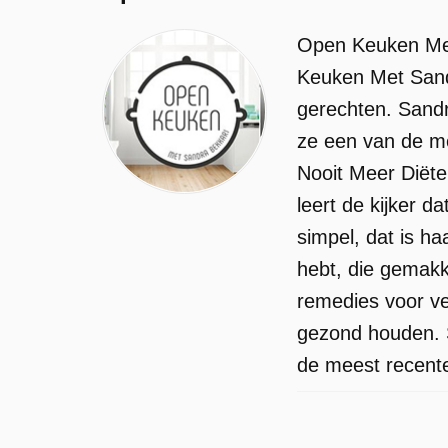
Open Keuken Met
Keuken Met Sandr
gerechten. Sandr
ze een van de me
Nooit Meer Diëte
leert de kijker d
simpel, dat is ha
hebt, die gemakke
remedies voor ver
gezond houden. S
de meest recent