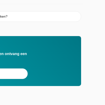
jken?
?
n en ontvang een