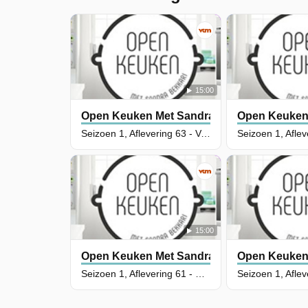
15:00
Open Keuken Met Sandra Bekkari
Open Keuken 
Seizoen 1, Aflevering 63 - Vol-au-vent met ovenfrietjes & marsepeinballetjes
15:00
Open Keuken Met Sandra Bekkari
Open Keuken 
Seizoen 1, Aflevering 61 - Parelhoen met notenkorst, spruitjes en een puree van muskaatpompoen & carpaccio van gepofte rode biet