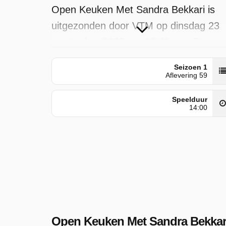
Open Keuken Met Sandra Bekkari is
uitgezonden door VTM op dinsdag 23
september 2025 om 00:11 uur. Deze
aflevering is voor het eerst geplaatst o
Seizoen 1
donderdag 5 juni 2025.
Aflevering 59
Speelduur
14:00
Open Keuken Met Sandra Bekkar