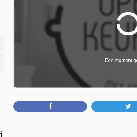
p
Een moment ge
i