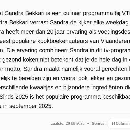
 Sandra Bekkari is een culinair programma bij 
a Bekkari verrast Sandra de kijker elke weekdag
a heeft meer dan 20 jaar ervaring als voedingsd
est populaire kookboekenauteurs van Vlaanderen.
n. Die ervaring combineert Sandra in dit tv-progr
at gezond koken niet betekent dat je de hele dag i
ar motto. Sandra maakt namelijk vooral gerechten kl
lijk te bereiden zijn en vooral ook lekker en gezon
schillende kwaaltjes en bijzondere ingrediënten die
inds 2025 is het populaire programma beschikbaar.
e in september 2025.
Laatste:
29-09-2025
Genres:
Culinair