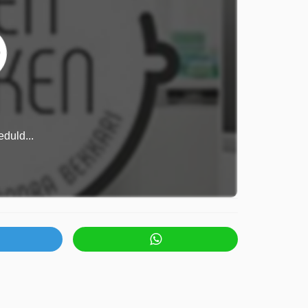
duld...