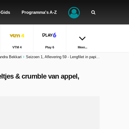
-Gids
Programma's A-Z
VTM 4
Play 6
Meer...
ndra Bekkari
Seizoen 1, Aflevering 59 - Lengfilet in papi...
eltjes & crumble van appel,