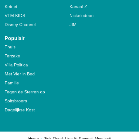
Ketnet
Kanaal Z
VTM KIDS
Nickelodeon
Disney Channel
JIM
Populair
Thuis
Terzake
Villa Politica
Met Vier in Bed
Familie
Tegen de Sterren op
Spitsbroers
Dagelijkse Kost
Home
Pink Floyd: Live At Pompeii Mcmlxxii