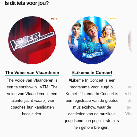
Is dit iets voor jou?
The Voice van Vlaanderen
#Likeme In Concert
The Voice van Vlaanderen is
#Likeme In Concert is een
Tie
een talentshow bij VTM. The
programma voor jeugd bij
amus
voice van Vlaanderen is een
Ketnet. #Likeme In Concert is
VTM. D
talentenjacht waarbij vier
een registratie van de grootse
de sh
coaches hun kandidaten
muziekshow, waar de
gespe
begeleiden.
castleden van de muzikale
Vlaams
jeugdserie hun populairste hits
ten gehore brengen.