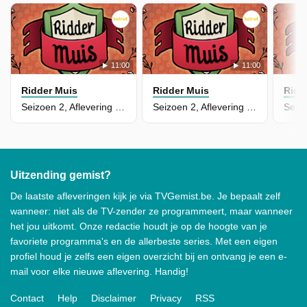
11:00
11:00
Ridder Muis
Ridder Muis
Ridd
Seizoen 2, Aflevering 2 - Hertog
Seizoen 2, Aflevering 1 - Het Meermonster
Uitzending gemist?
De laatste afleveringen kijk je via TVGemist.be. Je bepaalt zelf
wanneer: niet als de TV-zender ze programmeert, maar wanneer
het jou uitkomt. Onze redactie houdt je op de hoogte van je
favoriete programma's en de allerbeste series. Met een eigen
profiel houd je zelfs een eigen overzicht bij en ontvang je een e-
mail voor elke nieuwe aflevering. Handig!
Contact
Help
Disclaimer
Privacy
RSS