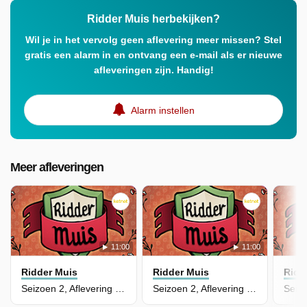
Ridder Muis herbekijken?
Wil je in het vervolg geen aflevering meer missen? Stel
gratis een alarm in en ontvang een e-mail als er nieuwe
afleveringen zijn. Handig!
Alarm instellen
Meer afleveringen
11:00
11:00
Ridder Muis
Ridder Muis
Ridd
Seizoen 2, Aflevering 4 - Toverinkt
Seizoen 2, Aflevering 3 - Chirurgijn Is Ziek