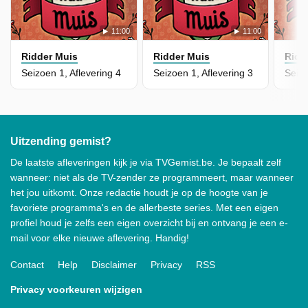
11:00
11:00
Ridder Muis
Ridder Muis
Ridd
Seizoen 1, Aflevering 4
Seizoen 1, Aflevering 3
Uitzending gemist?
De laatste afleveringen kijk je via TVGemist.be. Je bepaalt zelf
wanneer: niet als de TV-zender ze programmeert, maar wanneer
het jou uitkomt. Onze redactie houdt je op de hoogte van je
favoriete programma's en de allerbeste series. Met een eigen
profiel houd je zelfs een eigen overzicht bij en ontvang je een e-
mail voor elke nieuwe aflevering. Handig!
Contact
Help
Disclaimer
Privacy
RSS
Privacy voorkeuren wijzigen