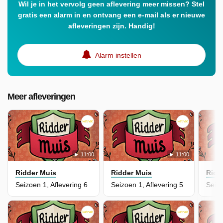
Wil je in het vervolg geen aflevering meer missen? Stel
gratis een alarm in en ontvang een e-mail als er nieuwe
afleveringen zijn. Handig!
Alarm instellen
Meer afleveringen
11:00
11:00
Ridder Muis
Ridder Muis
Ridd
Seizoen 1, Aflevering 6
Seizoen 1, Aflevering 5
Seizo