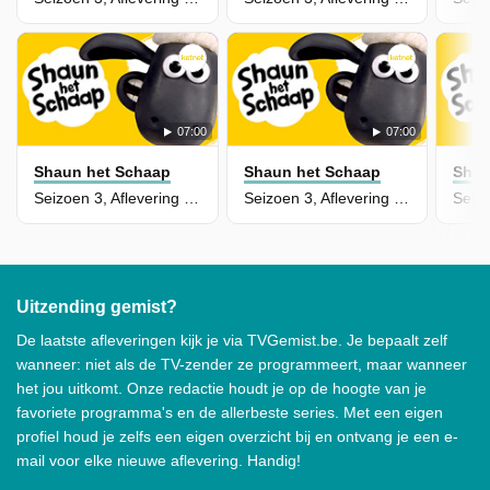
07:00
07:00
Shaun het Schaap
Shaun het Schaap
Shau
Seizoen 3, Aflevering 6 - De Kraai
Seizoen 3, Aflevering 5 - Pak De Spuitbus
Uitzending gemist?
De laatste afleveringen kijk je via TVGemist.be. Je bepaalt zelf
wanneer: niet als de TV-zender ze programmeert, maar wanneer
het jou uitkomt. Onze redactie houdt je op de hoogte van je
favoriete programma's en de allerbeste series. Met een eigen
profiel houd je zelfs een eigen overzicht bij en ontvang je een e-
mail voor elke nieuwe aflevering. Handig!