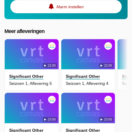
Alarm instellen
Meer afleveringen
22:00
22:00
Significant Other
Significant Other
Sign
Seizoen 1, Aflevering 5
Seizoen 1, Aflevering 4
Seizo
23:00
23:00
Significant Other
Significant Other