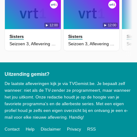
12:00
12:00
Sisters
Sisters
Siste
Seizoen 3, Aflevering 12 - De Terugvindster
Seizoen 3, Aflevering 11 - Archeologische Opgravingen
Uitzending gemist?
De laatste afleveringen kijk je via TVGemist.be. Je bepaalt zelf
wanneer: niet als de TV-zender ze programmeert, maar wanneer
het jou uitkomt. Onze redactie houdt je op de hoogte van je
favoriete programma's en de allerbeste series. Met een eigen
profiel houd je zelfs een eigen overzicht bij en ontvang je een e-
mail voor elke nieuwe aflevering. Handig!
Contact
Help
Disclaimer
Privacy
RSS