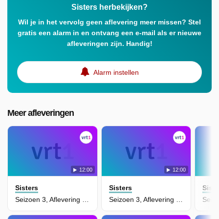
Sisters herbekijken?
Wil je in het vervolg geen aflevering meer missen? Stel
gratis een alarm in en ontvang een e-mail als er nieuwe
afleveringen zijn. Handig!
Alarm instellen
Meer afleveringen
12:00
12:00
Sisters
Sisters
Siste
Seizoen 3, Aflevering 14 - Verkinderingskuur
Seizoen 3, Aflevering 13 - Zakgeld