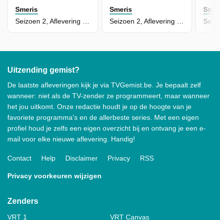
Smeris
Smeris
Smer
Seizoen 2, Aflevering 3 - Het Zwarte Gat
Seizoen 2, Aflevering 4 - Girlz
Uitzending gemist?
De laatste afleveringen kijk je via TVGemist.be. Je bepaalt zelf
wanneer: niet als de TV-zender ze programmeert, maar wanneer
het jou uitkomt. Onze redactie houdt je op de hoogte van je
favoriete programma's en de allerbeste series. Met een eigen
profiel houd je zelfs een eigen overzicht bij en ontvang je een e-
mail voor elke nieuwe aflevering. Handig!
Contact
Help
Disclaimer
Privacy
RSS
Privacy voorkeuren wijzigen
Zenders
VRT 1
VRT Canvas