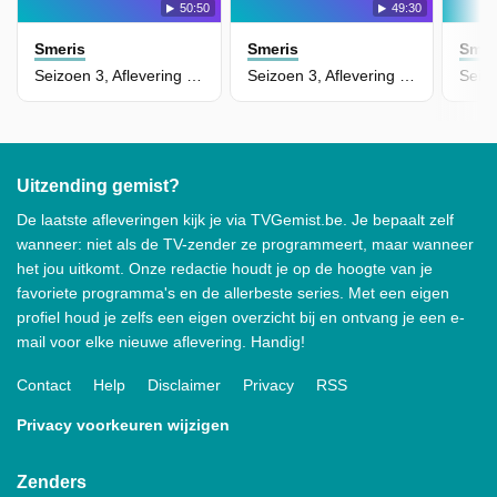
50:50
49:30
Smeris
Smeris
Smer
Seizoen 3, Aflevering 5 - Die Qual der Wahl
Seizoen 3, Aflevering 6 - In Excelsis Theo
Uitzending gemist?
De laatste afleveringen kijk je via TVGemist.be. Je bepaalt zelf
wanneer: niet als de TV-zender ze programmeert, maar wanneer
het jou uitkomt. Onze redactie houdt je op de hoogte van je
favoriete programma's en de allerbeste series. Met een eigen
profiel houd je zelfs een eigen overzicht bij en ontvang je een e-
mail voor elke nieuwe aflevering. Handig!
Contact
Help
Disclaimer
Privacy
RSS
Privacy voorkeuren wijzigen
Zenders