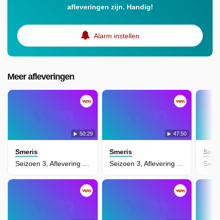
afleveringen zijn. Handig!
Alarm instellen
Meer afleveringen
50:29
47:50
Smeris
Smeris
Smer
Seizoen 3, Aflevering 7 - Beer op de Weg
Seizoen 3, Aflevering 8 - De Dag Die Je Wist...