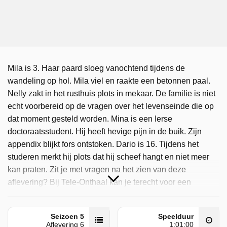
Mila is 3. Haar paard sloeg vanochtend tijdens de
wandeling op hol. Mila viel en raakte een betonnen paal.
Nelly zakt in het rusthuis plots in mekaar. De familie is niet
echt voorbereid op de vragen over het levenseinde die op
dat moment gesteld worden. Mina is een Ierse
doctoraatsstudent. Hij heeft hevige pijn in de buik. Zijn
appendix blijkt fors ontstoken. Dario is 16. Tijdens het
studeren merkt hij plots dat hij scheef hangt en niet meer
kan praten. Zit je met vragen na het zien van deze
aflevering? Bij Tele-Onthaal kan je terecht voor een
anoniem gesprek op het telefoonnummer 106 of via
www.tele-onthaal.be.
Seizoen 5
Speelduur
Aflevering 6
1:01:00