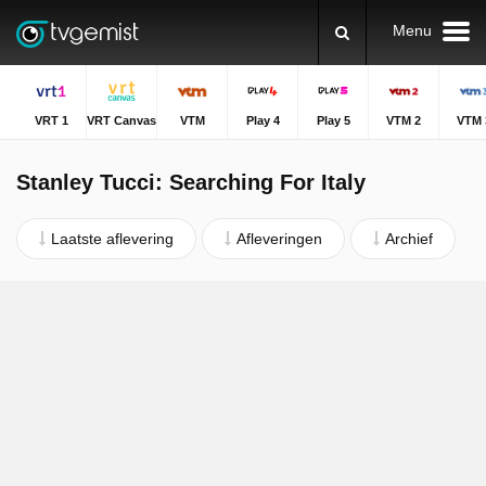
Menu
VRT 1
VRT Canvas
VTM
Play 4
Play 5
VTM 2
VTM 
Stanley Tucci: Searching For Italy
Laatste aflevering
Afleveringen
Archief