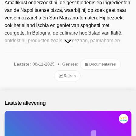
Amalfikust onderzoekt hij de geschiedenis en ingrediënten
van de Napolitaanse pizza, waarbij hij op zoek gaat naar
verse mozzarella en San Marzano-tomaten. Hij bezoekt
ook het eiland Ischia en geniet van spaghetti met
courgette. In Bologna, de culinaire hoofdstad van Italië,
ontdekt hij producten zoals parmezaan, parmaham en
traditionele balsamicoazijn. In Rome verkent hij de vier
beroemde pastagerechten van de stad. In Apulië leert hij
over de productie van olijfolie, groenten, kazen en tarwe.
Laatste:
08-11-2025
Genres:
Documentaires
Stanley Tucci ontmoet lokale producenten en chefs om de
Reizen
rijke eetcultuur van Italië te begrijpen en te ervaren. Sinds
2025 is het programma beschikbaar. Er zijn 6 afleveringen
uitgezonden, de meest recente in november 2025.
Laatste aflevering