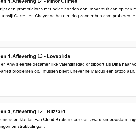
en 4, Aflevering 14 - Minor Crimes
ijpt een promotiekans met beide handen aan, maar stuit dan op een 
 terwijl Garrett en Cheyenne het een dag zonder hun gsm proberen te s
en 4, Aflevering 13 - Lovebirds
en Amy's eerste gezamenlijke Valentijnsdag ontspoort als Dina haar v
arrett problemen op. Intussen biedt Cheyenne Marcus een tattoo aan.
en 4, Aflevering 12 - Blizzard
mers en klanten van Cloud 9 raken door een zware sneeuwstorm inges
ngen en strubbelingen.