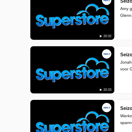
Seizo
Amy gr
Glenn,
20:32
Seizo
Jonah 
voor G
20:33
Seizo
Werkne
spanni