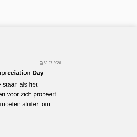
30-07-2026
ppreciation Day
staan als het
n voor zich probeert
 moeten sluiten om