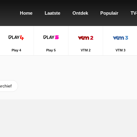
Home
Laatste
Ontdek
Populair
TV
Play 4
Play 5
VTM 2
VTM 3
Archief