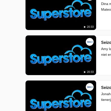
Dina n
Mateo
20:33
Seizo
Amy la
niet e
20:33
Seizo
Jonah 
tiener