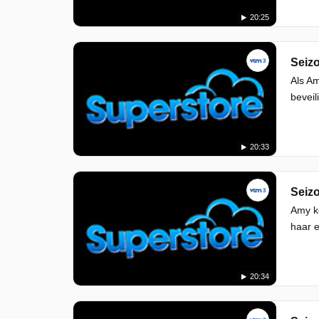
20:25
Seizo
Als Am
beveil
20:33
Seizo
Amy ko
haar e
20:34