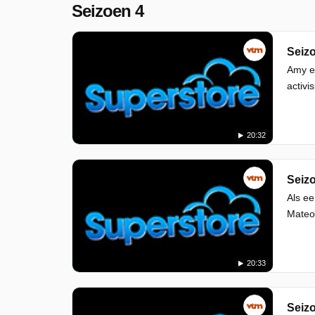
Seizoen 4
Seizo
Amy en
activi
20:32
Seizo
Als ee
Mateo,
20:33
Seizo