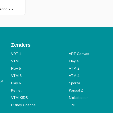
Seizoen 1, Aflevering 2 - This Sort Of Thing Needs Some Feminine Energy
Zenders
VRT 1
VRT Canvas
VTM
Play 4
Play 5
VTM 2
VTM 3
VTM 4
 je
Play 6
Sporza
Ketnet
Kanaal Z
VTM KIDS
Nickelodeon
Disney Channel
JIM