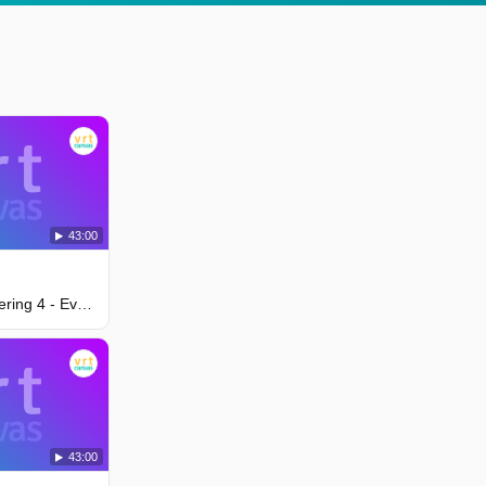
43:00
Seizoen 1, Aflevering 4 - Everybody Loves Julia
43:00