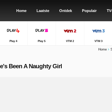
Home
Laatste
Ontdek
Populair
TV
Play 4
Play 5
VTM 2
VTM 3
Home
e's Been A Naughty Girl