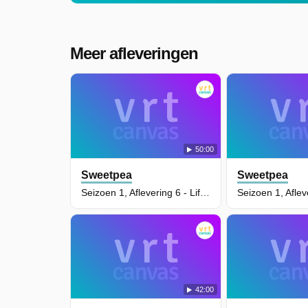
Meer afleveringen
50:00
Sweetpea
Sweetpea
Seizoen 1, Aflevering 6 - Life .O
42:00