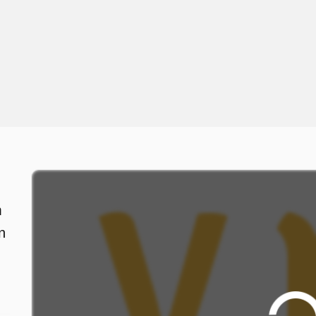
n
m
n