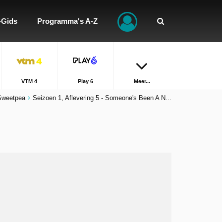
-Gids
Programma's A-Z
VTM 4
Play 6
Meer...
Sweetpea
Seizoen 1, Aflevering 5 - Someone's Been A N...