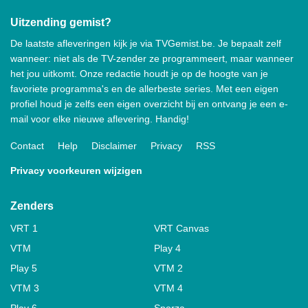
Uitzending gemist?
De laatste afleveringen kijk je via TVGemist.be. Je bepaalt zelf
wanneer: niet als de TV-zender ze programmeert, maar wanneer
het jou uitkomt. Onze redactie houdt je op de hoogte van je
favoriete programma's en de allerbeste series. Met een eigen
profiel houd je zelfs een eigen overzicht bij en ontvang je een e-
mail voor elke nieuwe aflevering. Handig!
Contact
Help
Disclaimer
Privacy
RSS
Privacy voorkeuren wijzigen
Zenders
VRT 1
VRT Canvas
VTM
Play 4
Play 5
VTM 2
VTM 3
VTM 4
Play 6
Sporza