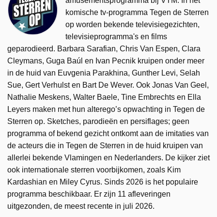
amusementsprogramma bij VTM. In het
komische tv-programma Tegen de Sterren
op worden bekende televisiegezichten,
televisieprogramma's en films
geparodieerd. Barbara Sarafian, Chris Van Espen, Clara
Cleymans, Guga Baúl en Ivan Pecnik kruipen onder meer
in de huid van Euvgenia Parakhina, Gunther Levi, Selah
Sue, Gert Verhulst en Bart De Wever. Ook Jonas Van Geel,
Nathalie Meskens, Walter Baele, Tine Embrechts en Ella
Leyers maken met hun alterego’s opwachting in Tegen de
Sterren op. Sketches, parodieën en persiflages; geen
programma of bekend gezicht ontkomt aan de imitaties van
de acteurs die in Tegen de Sterren in de huid kruipen van
allerlei bekende Vlamingen en Nederlanders. De kijker ziet
ook internationale sterren voorbijkomen, zoals Kim
Kardashian en Miley Cyrus. Sinds 2026 is het populaire
programma beschikbaar. Er zijn 11 afleveringen
uitgezonden, de meest recente in juli 2026.