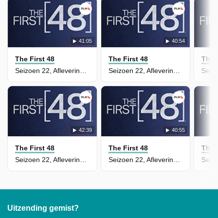
41:05
40:54
The First 48
The First 48
The F
Seizoen 22, Aflevering 8 - After Hours/The Cutting Edge
Seizoen 22, Aflevering 7 - A Bad Run In Inferno
42:39
40:55
The First 48
The First 48
The F
Seizoen 22, Aflevering 6 - Rise Up/Somobody's Friend
Seizoen 22, Aflevering 5 - Buried Secrets
Uitzending gemist?