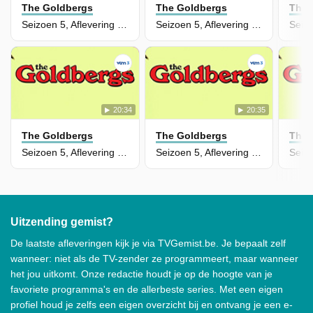
The Goldbergs
The Goldbergs
The 
Seizoen 5, Aflevering 6 - Girl Talk
Seizoen 5, Aflevering 5 - Jackie Likes Star Trek
20:34
20:35
The Goldbergs
The Goldbergs
The 
Seizoen 5, Aflevering 3 - Goldberg on the Goldbergs
Seizoen 5, Aflevering 4 - Revenge O' the Nerds
Uitzending gemist?
De laatste afleveringen kijk je via TVGemist.be. Je bepaalt zelf
wanneer: niet als de TV-zender ze programmeert, maar wanneer
het jou uitkomt. Onze redactie houdt je op de hoogte van je
favoriete programma's en de allerbeste series. Met een eigen
profiel houd je zelfs een eigen overzicht bij en ontvang je een e-