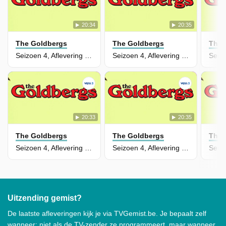
20:34
20:35
The Goldbergs
The Goldbergs
The 
Seizoen 4, Aflevering 15 - So Swayze It's Crazy
Seizoen 4, Aflevering 14 - The Spencer's Gift
20:33
20:35
The Goldbergs
The Goldbergs
The 
Seizoen 4, Aflevering 13 - Agassi
Seizoen 4, Aflevering 12 - Snow Day
Uitzending gemist?
De laatste afleveringen kijk je via TVGemist.be. Je bepaalt zelf
wanneer: niet als de TV-zender ze programmeert, maar wanneer