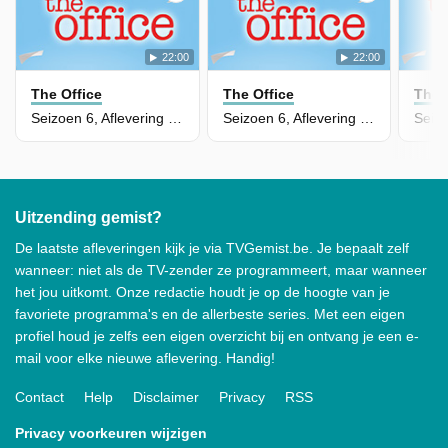
22:00
22:00
The Office
The Office
The 
Seizoen 6, Aflevering 12 - Scott's Tots
Seizoen 6, Aflevering 11 - Shareholder Meeting
Uitzending gemist?
De laatste afleveringen kijk je via TVGemist.be. Je bepaalt zelf
wanneer: niet als de TV-zender ze programmeert, maar wanneer
het jou uitkomt. Onze redactie houdt je op de hoogte van je
favoriete programma's en de allerbeste series. Met een eigen
profiel houd je zelfs een eigen overzicht bij en ontvang je een e-
mail voor elke nieuwe aflevering. Handig!
Contact
Help
Disclaimer
Privacy
RSS
Privacy voorkeuren wijzigen