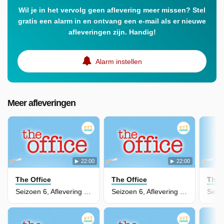
Wil je in het vervolg geen aflevering meer missen? Stel
gratis een alarm in en ontvang een e-mail als er nieuwe
afleveringen zijn. Handig!
Alarm instellen
Meer afleveringen
22:00
22:00
The Office
The Office
The 
Seizoen 6, Aflevering 14 - The Banker
Seizoen 6, Aflevering 13 - Secret Santa