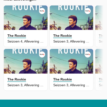
41:04
40:59
The Rookie
The Rookie
The 
Seizoen 4, Aflevering 1 - Life and Death
Seizoen 3, Aflevering 14 - Threshold
41:07
41:02
The Rookie
The Rookie
The 
Seizoen 3, Aflevering 13 - Triple Duty
Seizoen 3, Aflevering 12 - Brave Heart