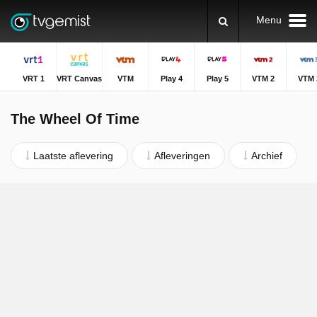
Menu
VRT 1
VRT Canvas
VTM
Play 4
Play 5
VTM 2
VTM 
The Wheel Of Time
Laatste aflevering
Afleveringen
Archief