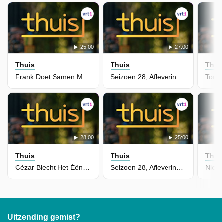
25:00
27:00
Thuis
Thuis
Thui
Frank Doet Samen Met Tim Een Opmerkelijke Ontdekking
Seizoen 28, Aflevering 5472 - Angèle Speelt Op Het Gemoed Van Dirk
28:00
25:00
Thuis
Thuis
Thui
Cézar Biecht Het Één En Ander Op Aan Marianne En Tom
Seizoen 28, Aflevering 5471 - Waldek Lost Zijn Schuld In
Uitzending gemist?