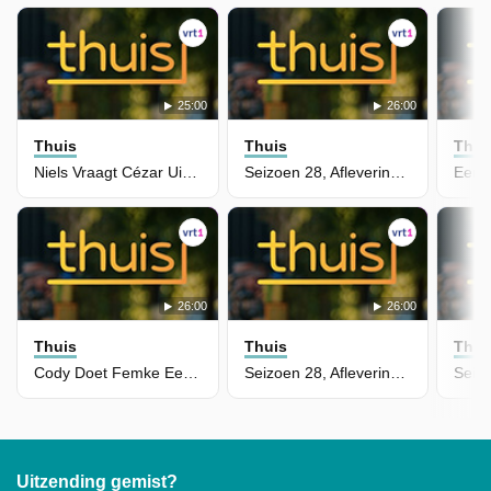
25:00
26:00
Thuis
Thuis
Thui
Niels Vraagt Cézar Uit Over Zijn Verleden
Seizoen 28, Aflevering 5454 - Waldek Is Furieus Op Karin
26:00
26:00
Thuis
Thuis
Thui
Cody Doet Femke Een Zakelijk Voorstel
Seizoen 28, Aflevering 5453 - Tamara Steunt Bob
Uitzending gemist?