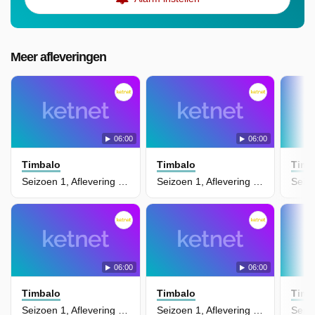
Meer afleveringen
06:00
06:00
Timbalo
Timbalo
Timb
Seizoen 1, Aflevering 20 - Samen Naar De Speeltuin
Seizoen 1, Aflevering 17 - Toto En Mimi Aan Zee
06:00
06:00
Timbalo
Timbalo
Timb
Seizoen 1, Aflevering 14 - Toto Is Jarig
Seizoen 1, Aflevering 11 - De Garage Van Mimi