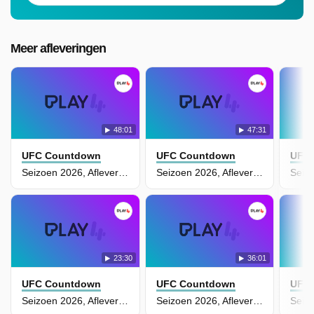
Meer afleveringen
48:01
47:31
UFC Countdown
UFC Countdown
UFC
Seizoen 2026, Aflevering 6
Seizoen 2026, Aflevering 5
23:30
36:01
UFC Countdown
UFC Countdown
UFC
Seizoen 2026, Aflevering 4
Seizoen 2026, Aflevering 3 - UFC 326 Countdown