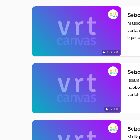
Seizo
Massou
vertaa
liquid
1:00:00
Seizo
Issam 
habbek
verlof
58:00
Seizo
Malik 