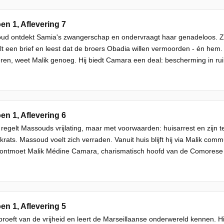
en 1, Aflevering 7
d ontdekt Samia's zwangerschap en ondervraagt haar genadeloos. Zij 
lt een brief en leest dat de broers Obadia willen vermoorden - én hem.
eren, weet Malik genoeg. Hij biedt Camara een deal: bescherming in ruil
en 1, Aflevering 6
regelt Massouds vrijlating, maar met voorwaarden: huisarrest en zijn t
rats. Massoud voelt zich verraden. Vanuit huis blijft hij via Malik com
 ontmoet Malik Médine Camara, charismatisch hoofd van de Comorese 
en 1, Aflevering 5
proeft van de vrijheid en leert de Marseillaanse onderwereld kennen. H