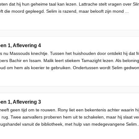
eten dat hij hun geheime taal kan lezen. Lattrache stelt vragen over Sli
eft die moord gepleegd. Selim is razend, maar belooft zijn mond ...
en 1, Aflevering 4
is nu Massouds knechtje. Tussen het huishouden door ontdekt hij dat
roers Bachir en Issam. Malik leert stiekem Tamazight lezen. Als beloning 
ud om hem als koerier te gebruiken. Ondertussen wordt Selim gedwon
en 1, Aflevering 3
heeft geen tijd om te rouwen. Rony liet een bekentenis achter waarin h
n rug. Twee aanvallers proberen hem uit te schakelen, maar hij slaat v
ugshandel vanuit de bibliotheek, met hulp van medegevangene Selim..