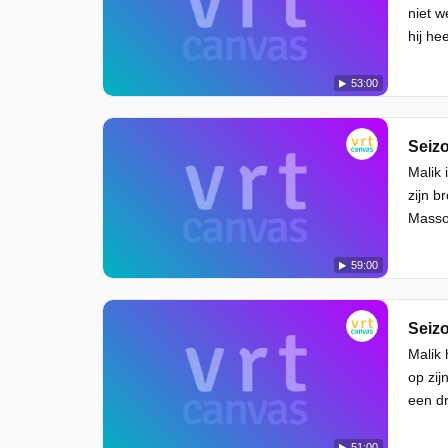
niet w
hij he
53:00
Seizo
Malik 
zijn b
Masso
59:00
Seizo
Malik 
op zij
een dr
51:00