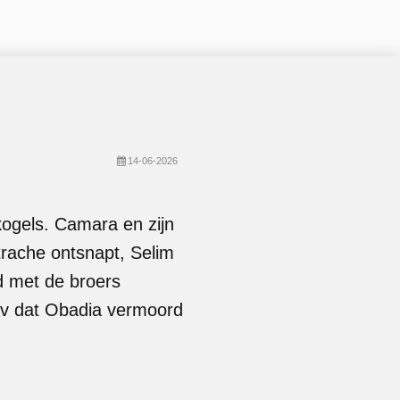
14-06-2026
 kogels. Camara en zijn
trache ontsnapt, Selim
jd met de broers
 tv dat Obadia vermoord