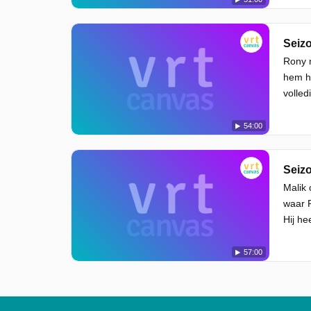
Seizo
Rony m
hem he
volled
54:00
Seizo
Malik 
waar R
Hij he
57:00