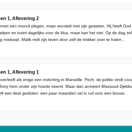
en 1, Aflevering 2
oet een moord plegen, maar worstelt met zijn geweten. Hij heeft God 
lpen en traint dagelijks voor de klus, maar kan het niet. Op de dag zel
ig misloopt. Malik redt zijn leven door zelf de trekker over te halen...
en 1, Aflevering 1
overleeft als enige een instorting in Marseille. Pech: de politie vindt co
ony hem onder zijn hoede neemt. Maar dan arriveert Massoud Djebbari
eft een deal gesloten: een paar maanden cel in ruil voor een bouwv...