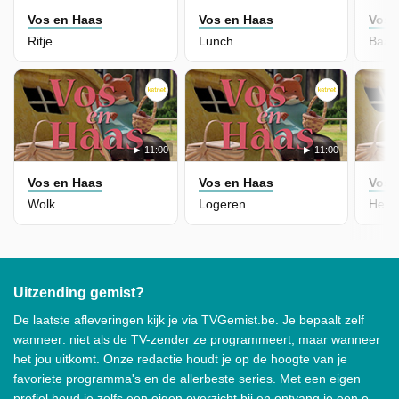
Vos en Haas
Vos en Haas
Vos 
Ritje
Lunch
Baal
11:00
11:00
Vos en Haas
Vos en Haas
Vos 
Wolk
Logeren
Heim
Uitzending gemist?
De laatste afleveringen kijk je via TVGemist.be. Je bepaalt zelf
wanneer: niet als de TV-zender ze programmeert, maar wanneer
het jou uitkomt. Onze redactie houdt je op de hoogte van je
favoriete programma's en de allerbeste series. Met een eigen
profiel houd je zelfs een eigen overzicht bij en ontvang je een e-