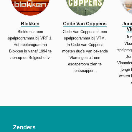
Blokken
Code Van Coppens
Juni
Vl
Blokken is een
Code Van Coppens is een
Jun
spelprogramma bij VRT 1.
spelprogramma bij VTM.
Vlaa
Het spelprogramma
In Code van Coppens
spelprog
Blokken is vanaf 1994 te
moeten duo's van bekende
Jun
zien op de Belgische tv.
Vlamingen uit een
Vlaander
escaperoom zien te
jonge 
ontsnappen.
weken l
Zenders