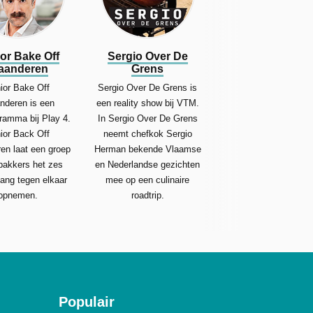
or Bake Off
Sergio Over De
aanderen
Grens
ior Bake Off
Sergio Over De Grens is
nderen is een
een reality show bij VTM.
ramma bij Play 4.
In Sergio Over De Grens
ior Back Off
neemt chefkok Sergio
en laat een groep
Herman bekende Vlaamse
bakkers het zes
en Nederlandse gezichten
ang tegen elkaar
mee op een culinaire
opnemen.
roadtrip.
Populair