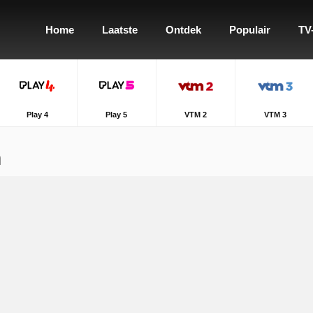
Home
Laatste
Ontdek
Populair
TV
Play 4
Play 5
VTM 2
VTM 3
n