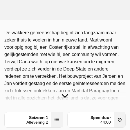
De wakkere gemeenschap begint zich langzaam maar
zeker thuis te voelen in hun nieuwe land. Mart woont
voorlopig nog bij een Oostenrijks stel, in afwachting van
gelijkgestemden met wie hij een community wil vormen.
Terwijl Carla wacht op nieuwe kansen om te migreren,
verdiept ze zich verder in de Deep State en andere
redenen om te vertrekken. Het bouwproject van Jeroen en
Jan vordert gestaag en de eerste geïnteresseerden melden
zich. Intussen ontdekken Jan en Mart dat Paraguay toch
niet in alle opzichten het ideale land is dat ze voor ogen
hadden.
Wakker In Paraguay is uitgezonden door VRT Canvas op
Seizoen 1
Speelduur
Aflevering 2
44:00
maandag 1 juni 2026 om 22:21 uur.