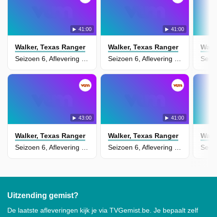
41:00
41:00
Walker, Texas Ranger
Walker, Texas Ranger
Walk
Seizoen 6, Aflevering 5 - Code of the West
Seizoen 6, Aflevering 4 - War Cry
43:00
41:00
Walker, Texas Ranger
Walker, Texas Ranger
Walk
Seizoen 6, Aflevering 3 - Royal Heist
Seizoen 6, Aflevering 2 - Trackdown
Uitzending gemist?
De laatste afleveringen kijk je via TVGemist.be. Je bepaalt zelf