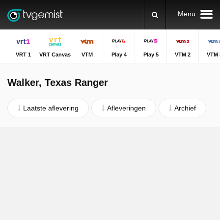
Menu
VRT 1
VRT Canvas
VTM
Play 4
Play 5
VTM 2
VTM 
Walker, Texas Ranger
Laatste aflevering
Afleveringen
Archief