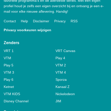
favoriete programma's en de allerbeste series. Met een eigen
profiel houd je zelfs een eigen overzicht bij en ontvang je een e-
mail voor elke nieuwe aflevering. Handig!
Contact
Help
Disclaimer
Privacy
RSS
Privacy voorkeuren wijzigen
Zenders
VRT 1
VRT Canvas
VTM
Play 4
Play 5
VTM 2
VTM 3
VTM 4
Play 6
Sporza
Ketnet
Kanaal Z
VTM KIDS
Nickelodeon
Disney Channel
JIM