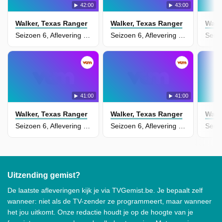
42:00
43:00
Walker, Texas Ranger
Walker, Texas Ranger
Walk
Seizoen 6, Aflevering 11 - On the Border
Seizoen 6, Aflevering 10 - Eyes of a Ranger
41:00
41:00
Walker, Texas Ranger
Walker, Texas Ranger
Walk
Seizoen 6, Aflevering 9 - Paradise Trail
Seizoen 6, Aflevering 8 - Second Chance
Uitzending gemist?
De laatste afleveringen kijk je via TVGemist.be. Je bepaalt zelf
wanneer: niet als de TV-zender ze programmeert, maar wanneer
het jou uitkomt. Onze redactie houdt je op de hoogte van je