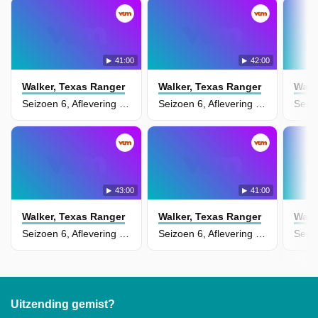
41:00
42:00
Walker, Texas Ranger
Walker, Texas Ranger
Walk
Seizoen 6, Aflevering 12 - Lost Boys
Seizoen 6, Aflevering 11 - On the Border
43:00
41:00
Walker, Texas Ranger
Walker, Texas Ranger
Walk
Seizoen 6, Aflevering 10 - Eyes of a Ranger
Seizoen 6, Aflevering 9 - Paradise Trail
Uitzending gemist?