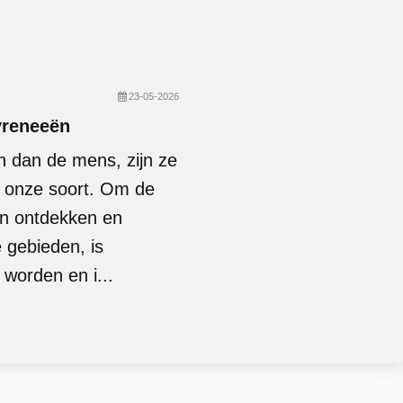
23-05-2026
Pyreneeën
n dan de mens, zijn ze
r onze soort. Om de
en ontdekken en
gebieden, is
worden en i...